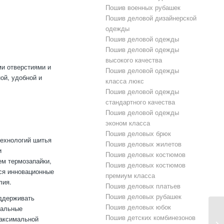
Пошив военных рубашек
Пошив деловой дизайнерской
одежды
Пошив деловой одежды
Пошив деловой одежды
высокого качества
и отверстиями и
Пошив деловой одежды
ой, удобной и
класса люкс
Пошив деловой одежды
стандартного качества
Пошив деловой одежды
эконом класса
Пошив деловых брюк
технологий шитья
Пошив деловых жилетов
и
Пошив деловых костюмов
м термозапайки,
Пошив деловых костюмов
тся инновационные
премиум класса
лия.
Пошив деловых платьев
Пошив деловых рубашек
оддерживать
Пошив деловых юбок
нальные
Пошив детских комбинезонов
максимальной