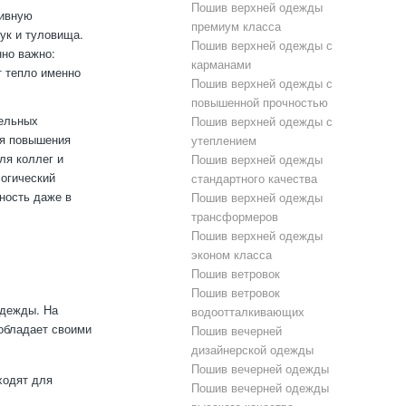
Пошив верхней одежды
тивную
премиум класса
ук и туловища.
Пошив верхней одежды с
нно важно:
карманами
т тепло именно
Пошив верхней одежды с
повышенной прочностью
тельных
Пошив верхней одежды с
ля повышения
утеплением
ля коллег и
Пошив верхней одежды
логический
стандартного качества
ность даже в
Пошив верхней одежды
трансформеров
Пошив верхней одежды
эконом класса
Пошив ветровок
Пошив ветровок
одежды. На
водоотталкивающих
 обладает своими
Пошив вечерней
дизайнерской одежды
Пошив вечерней одежды
ходят для
Пошив вечерней одежды