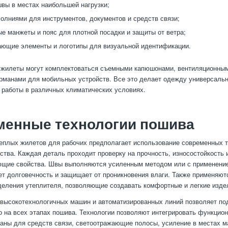
вы в местах наибольшей нагрузки;
олниями для инструментов, документов и средств связи;
е манжеты и пояс для плотной посадки и защиты от ветра;
ющие элементы и логотипы для визуальной идентификации.
 жилеты могут комплектоваться съемными капюшонами, вентиляционным
рманами для мобильных устройств. Все это делает одежду универсальн
 работы в различных климатических условиях.
менные технологии пошива
еплых жилетов для рабочих предполагает использование современных 
ества. Каждая деталь проходит проверку на прочность, износостойкость 
ющие свойства. Швы выполняются усиленным методом или с применение
ет долговечность и защищает от проникновения влаги. Также применяю
еления утеплителя, позволяющие создавать комфортные и легкие изде
высокотехнологичных машин и автоматизированных линий позволяет п
о на всех этапах пошива. Технологии позволяют интегрировать функцио
аны для средств связи, светоотражающие полосы, усиление в местах 