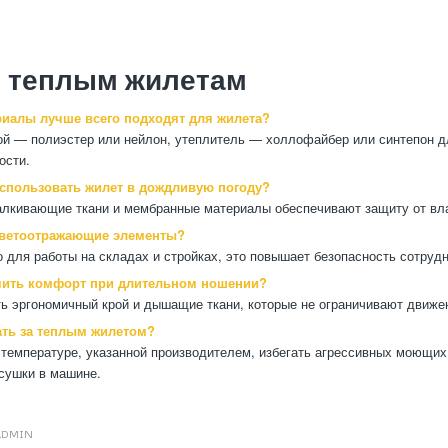
о теплым жилетам
риалы лучше всего подходят для жилета?
й — полиэстер или нейлон, утеплитель — холлофайбер или синтепон д
ости.
спользовать жилет в дождливую погоду?
алкивающие ткани и мембранные материалы обеспечивают защиту от вла
светоотражающие элементы?
о для работы на складах и стройках, это повышает безопасность сотрудн
чить комфорт при длительном ношении?
ь эргономичный крой и дышащие ткани, которые не ограничивают движе
ать за теплым жилетом?
 температуре, указанной производителем, избегать агрессивных моющих
сушки в машине.
ADMIN