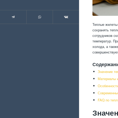
Теплые жилеты 
сохранять тепл
сотрудников ск
температур. Пр
холода, а такж
совершенствуют
Содержан
Значение те
Материалы и
Особенности
Современны
FAQ по теп
Значен