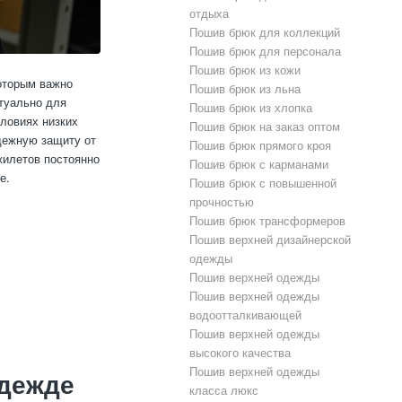
отдыха
Пошив брюк для коллекций
Пошив брюк для персонала
Пошив брюк из кожи
оторым важно
Пошив брюк из льна
ктуально для
Пошив брюк из хлопка
словиях низких
Пошив брюк на заказ оптом
дежную защиту от
Пошив брюк прямого кроя
жилетов постоянно
Пошив брюк с карманами
е.
Пошив брюк с повышенной
прочностью
Пошив брюк трансформеров
Пошив верхней дизайнерской
одежды
Пошив верхней одежды
Пошив верхней одежды
водоотталкивающей
Пошив верхней одежды
высокого качества
Пошив верхней одежды
одежде
класса люкс