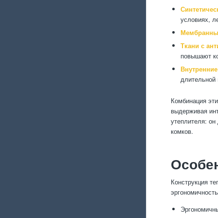
Синтетичес
условиях, л
Мембранны
Ткани с ант
повышают к
Внутренние
длительной 
Комбинация эти
выдерживая инт
утеплителя: он
комков.
Особен
Конструкция те
эргономичност
Эргономичны