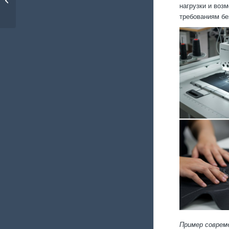
нагрузки и воз
куртки
требованиям бе
Пример соврем