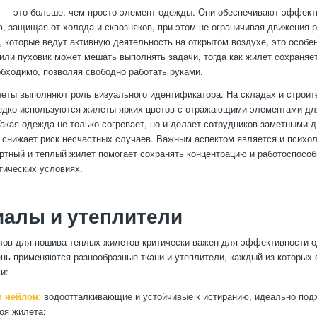
 — это больше, чем просто элемент одежды. Они обеспечивают эффек
, защищая от холода и сквозняков, при этом не ограничивая движения р
, которые ведут активную деятельность на открытом воздухе, это особе
 или пуховик может мешать выполнять задачи, тогда как жилет сохраняе
еобходимо, позволяя свободно работать руками.
леты выполняют роль визуального идентификатора. На складах и строи
едко используются жилеты ярких цветов с отражающими элементами д
Такая одежда не только согревает, но и делает сотрудников заметными д
о снижает риск несчастных случаев. Важным аспектом является и психо
тный и теплый жилет помогает сохранять концентрацию и работоспособ
ических условиях.
алы и утеплители
ов для пошива теплых жилетов критически важен для эффективности 
нь применяются разнообразные ткани и утеплители, каждый из которых
и:
и нейлон:
водоотталкивающие и устойчивые к истиранию, идеально под
оя жилета;