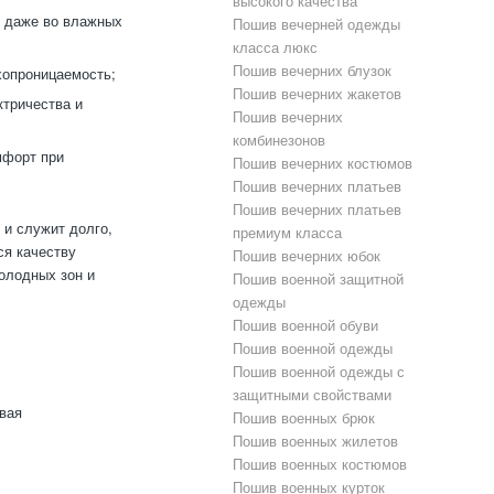
высокого качества
 даже во влажных
Пошив вечерней одежды
класса люкс
Пошив вечерних блузок
хопроницаемость;
Пошив вечерних жакетов
тричества и
Пошив вечерних
комбинезонов
мфорт при
Пошив вечерних костюмов
Пошив вечерних платьев
Пошив вечерних платьев
 и служит долго,
премиум класса
ся качеству
Пошив вечерних юбок
олодных зон и
Пошив военной защитной
одежды
Пошив военной обуви
Пошив военной одежды
Пошив военной одежды с
защитными свойствами
ивая
Пошив военных брюк
Пошив военных жилетов
Пошив военных костюмов
Пошив военных курток