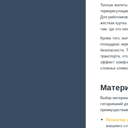
Теплые жилеты
терморегуляцию
Для работников
жесткая куртка
там, где это н
Кроме того, жи
площадках нер
безопасности. 
транспорта, чт
эффект: комфор
сложных климат
Матери
Выбор материал
сегодняшний де
преимуществам
Полиэстер 
внешнего сл