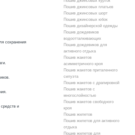
Пошив джинсовых курток
Пошив джинсовых платьев
Пошив джинсовых шорт
Пошив джинсовых юбок
Пошив дизайнерской одежды
Пошив дождевиков
водоотталкивающих
ля сохранения
Пошив дождевиков для
активного отдыха
Пошив жакетов
ги.
асимметричного кроя
Пошив жакетов приталенного
силуэта
иков.
Пошив жакетов с драпировкой
Пошив жакетов с
ния.
многослойностью
Пошив жакетов свободного
 средств и
кроя
Пошив жилетов
Пошив жилетов для активного
отдыха
Пошив жилетов для