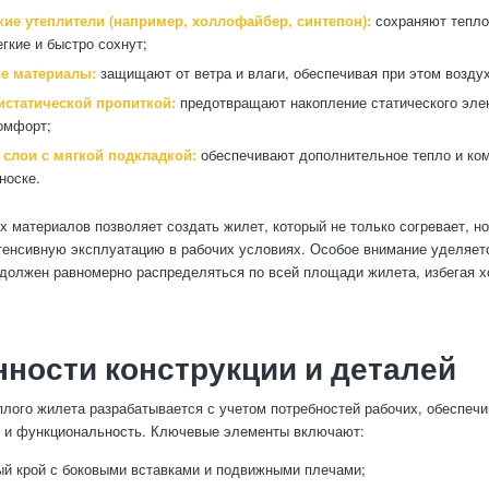
кие утеплители (например, холлофайбер, синтепон):
сохраняют тепло
егкие и быстро сохнут;
е материалы:
защищают от ветра и влаги, обеспечивая при этом возду
истатической пропиткой:
предотвращают накопление статического элек
омфорт;
 слои с мягкой подкладкой:
обеспечивают дополнительное тепло и ко
носке.
х материалов позволяет создать жилет, который не только согревает, но
енсивную эксплуатацию в рабочих условиях. Особое внимание уделяет
 должен равномерно распределяться по всей площади жилета, избегая х
ности конструкции и деталей
плого жилета разрабатывается с учетом потребностей рабочих, обеспеч
ь и функциональность. Ключевые элементы включают:
й крой с боковыми вставками и подвижными плечами;