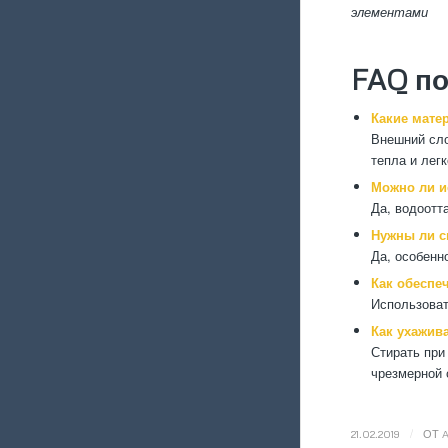
элементами
FAQ п
Какие мате
Внешний сло
тепла и легк
Можно ли и
Да, водоотт
Нужны ли 
Да, особенн
Как обеспе
Использоват
Как ухажив
Стирать при
чрезмерной 
/
21.02.2019
ОТ