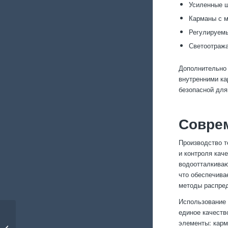
Усиленные ш
Карманы с м
Регулируемы
Светоотража
Дополнительно
внутренними ка
безопасной для
Совре
Производство т
и контроля кач
водоотталкива
что обеспечива
методы распред
Использование 
единое качеств
элементы: карм
Как шьют сигнальные