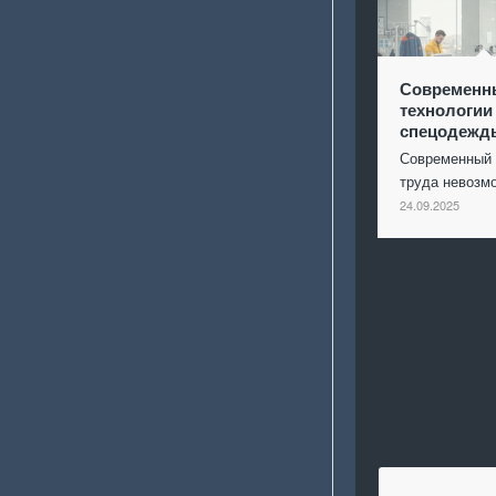
Современн
технологии
спецодежд
Современный 
труда невоз
24.09.2025