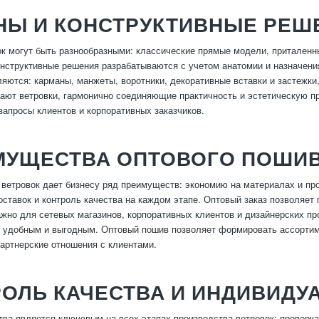
НЫ И КОНСТРУКТИВНЫЕ РЕШ
к могут быть разнообразными: классические прямые модели, приталенн
нструктивные решения разрабатываются с учетом анатомии и назначени
яются: карманы, манжеты, воротники, декоративные вставки и застежки
ают ветровки, гармонично соединяющие практичность и эстетическую п
запросы клиентов и корпоративных заказчиков.
МУЩЕСТВА ОПТОВОГО ПОШИВ
ветровок дает бизнесу ряд преимуществ: экономию на материалах и пр
оставок и контроль качества на каждом этапе. Оптовый заказ позволяе
ажно для сетевых магазинов, корпоративных клиентов и дизайнерских пр
 удобным и выгодным. Оптовый пошив позволяет формировать ассортиме
артнерские отношения с клиентами.
РОЛЬ КАЧЕСТВА И ИНДИВИДУ
тва является ключевым на всех этапах производства ветровок: проверк