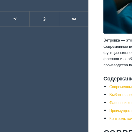
Ветровка — это
Современные ве
функциональнос
фасонов и особ
производства п
Содержан
Современные
Выбор ткане
Фасоны и ко
Преимуществ
Контроль ка