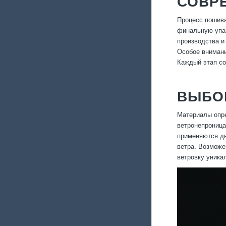
СОВР
Процесс пошива
финальную упак
производства и
Особое внимани
Каждый этап со
ВЫБОР
Материалы опре
ветронепроница
применяются ды
ветра. Возможе
ветровку уника