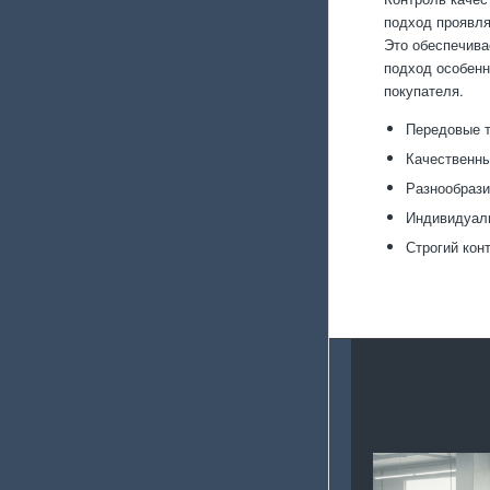
подход проявля
Это обеспечива
подход особенн
покупателя.
Передовые т
Качественны
Разнообрази
Индивидуал
Строгий кон