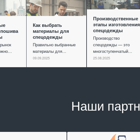
Производственные
этапы изготовления
ые
Как выбрать
спецодежды
 пошива
материалы для
ы
спецодежды
Производство
рынок
Правильно выбранные
спецодежды — это
можно…
материалы для…
многоступенчатый…
09.09.2025
25.08.2025
Наши парт