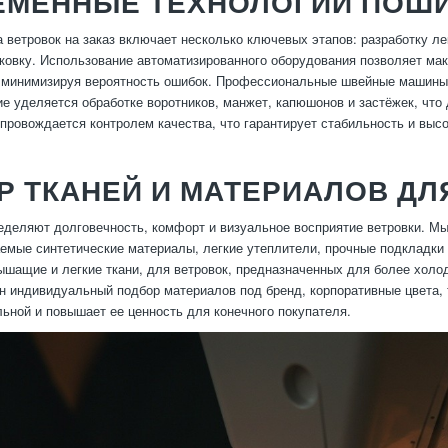
ЕМЕННЫЕ ТЕХНОЛОГИИ ПОШИ
 ветровок на заказ включает несколько ключевых этапов: разработку лек
овку. Использование автоматизированного оборудования позволяет ма
 минимизируя вероятность ошибок. Профессиональные швейные машины 
е уделяется обработке воротников, манжет, капюшонов и застёжек, что
провождается контролем качества, что гарантирует стабильность и высо
 ТКАНЕЙ И МАТЕРИАЛОВ ДЛ
деляют долговечность, комфорт и визуальное восприятие ветровки. Мы 
емые синтетические материалы, легкие утеплители, прочные подкладк
шащие и легкие ткани, для ветровок, предназначенных для более холо
н индивидуальный подбор материалов под бренд, корпоративные цвета, 
льной и повышает ее ценность для конечного покупателя.