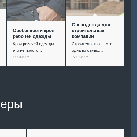
Спецодежда для
Особенности кроя
строительных
рабочей одежды
компаний
Крой рабочей одежды —
Строительство — это
это не просто…
одна из самых…
11.08.2025
27.07.2025
неры