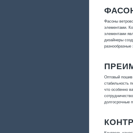
ФАСО
Фасоны ветрово
элементами. Ко
элементами явл
дизайнеры созд
разнообразные 
ПРЕИ
Оптовый пошив 
стабильность п
что особенно в
сотрудничество
долгосрочные п
КОНТ
Контроль качес