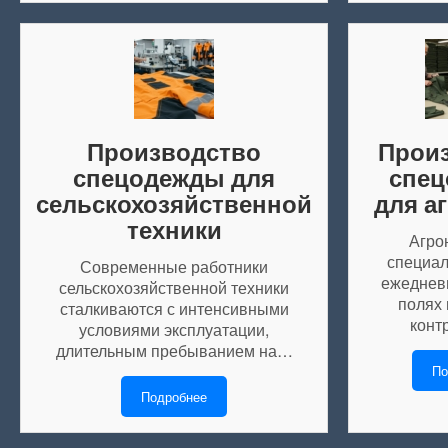
Производство
Прои
спецодежды для
спе
сельскохозяйственной
для а
техники
Агро
специал
Современные работники
ежедневн
сельскохозяйственной техники
полях 
сталкиваются с интенсивными
конт
условиями эксплуатации,
длительным пребыванием на…
По
Подробнее