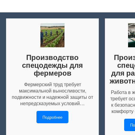
Производство
Прои
спецодежды для
спе
фермеров
для р
живот
Фермерский труд требует
максимальной выносливости,
Работа в 
подвижности и надежной защиты от
требует ос
непредсказуемых условий…
к безопасн
комфорту 
Подробнее
По