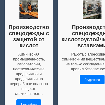
Производство
Производс
спецодежды с
спецодежд
защитой от
кислотоустой
кислот
вставкам
Химическая
Работа с агрессив
промышленность,
химическими веществам
лаборатории,
не только соблюдения
нефтехимические
правил безопасно
предприятия и
предприятия по
Подробнее
переработке опасных
веществ
сталкиваются…
Подробнее