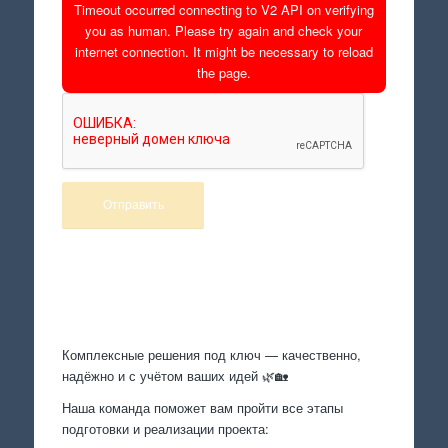
Timeout occurred connecting to V2 API on verifying
you as human. Please try again and check your
internet connection. It might be necessary to reload
the page.
Произведем работы
Комплексные решения под ключ — качественно,
надёжно и с учётом ваших идей 🌿🏡
Наша команда поможет вам пройти все этапы
подготовки и реализации проекта: