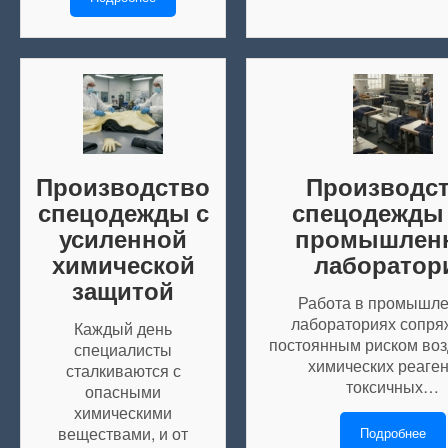
Производство
Производс
спецодежды с
спецодежды
усиленной
промышлен
химической
лаборатор
защитой
Работа в промышл
лабораториях сопря
Каждый день
постоянным риском воз
специалисты
химических реаген
сталкиваются с
токсичных…
опасными
химическими
веществами, и от
Подробнее