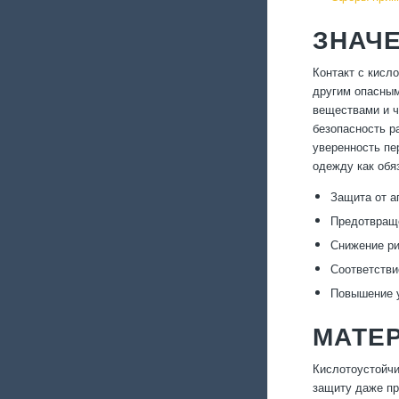
ЗНАЧ
Контакт с кисл
другим опасным
веществами и ч
безопасность р
уверенность пе
одежду как обя
Защита от а
Предотвраще
Снижение ри
Соответстви
Повышение у
МАТЕ
Кислотоустойчи
защиту даже пр