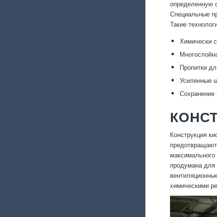
определенную ф
Специальные пр
Такие технолог
Химически с
Многослойна
Пропитки дл
Усиленные ш
Сохранение 
КОНС
Конструкция ки
предотвращают 
максимального 
продумана для 
вентиляционные
химическими ре