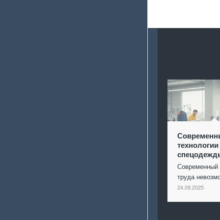
Современн
технологии
спецодежд
Современный 
труда невоз
24.09.2025