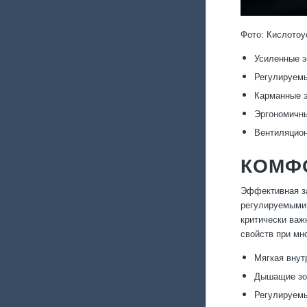
Фото: Кислотоу
Усиленные э
Регулируемы
Карманные э
Эргономичны
Вентиляцион
КОМФ
Эффективная за
регулируемыми 
критически важ
свойств при мн
Мягкая внут
Дышащие зон
Регулируемы