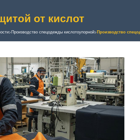
щитой от кислот
ости
>
Производство спецодежды кислотоупорной
>
Производство спецод