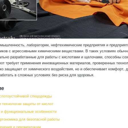
мышленность, лаборатории, нефтехимические предприятия и предприяти
ников с агрессивными химическими веществами. В таких условиях обыч
ально разработанные для работы с кислотами и щелочами, способны со
лот требует применения инновационных материалов, проверенных техноло
ко защищает от химического воздействия, но и обеспечивает комфорт, д
аботать в сложных условиях без риска для здоровья.
ие
слотоустойчивой спецодежды
 технологии защиты от кислот
 и функциональные особенности
ргономика для безопасной работы
енения и рекомендации