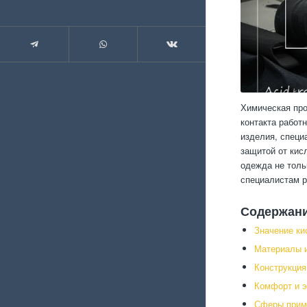
Химическая про
контакта работ
изделия, специ
защитой от кис
одежда не толь
специалистам р
Содержан
Значение ки
Материалы и
Конструкция
Комфорт и э
Сферы прим