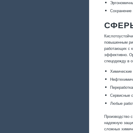
Эргономичны
Сохранение 
СФЕР
Кислотоустойчи
повышенным рис
работающих с к
эффективно. Ор
спецодежду в о
Химические 
Нефтехимич
Переработка
Сервисные с
Любые работ
Производство с
надежную защит
сложных химиче