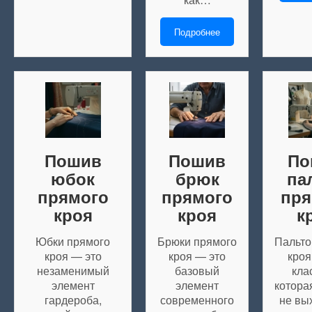
Подробнее
Пошив
Пошив
По
юбок
брюк
па
прямого
прямого
пря
кроя
кроя
к
Юбки прямого
Брюки прямого
Пальто
кроя — это
кроя — это
кроя
незаменимый
базовый
кла
элемент
элемент
котора
гардероба,
современного
не вы