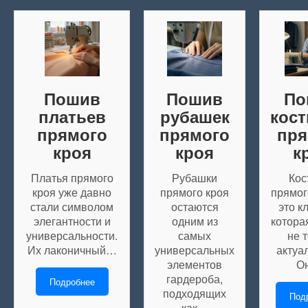
Пошив
Пошив
По
платьев
рубашек
кос
прямого
прямого
пря
кроя
кроя
к
Платья прямого
Рубашки
Ко
кроя уже давно
прямого кроя
прямог
стали символом
остаются
это к
элегантности и
одним из
котора
универсальности.
самых
не 
Их лаконичный…
универсальных
актуа
элементов
О
гардероба,
Подробнее
подходящих
Под
как…