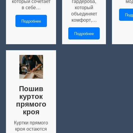
который сочетает
гардероба,
мо
в себе…
который
объединяет
Под
комфорт,…
Подробнее
Подробнее
Пошив
курток
прямого
кроя
Куртки прямого
кроя остаются