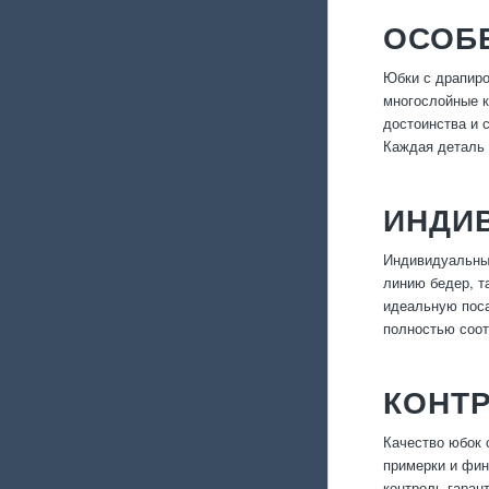
ОСОБ
Юбки с драпиро
многослойные к
достоинства и 
Каждая деталь 
ИНДИ
Индивидуальный
линию бедер, т
идеальную поса
полностью соот
КОНТР
Качество юбок 
примерки и фин
контроль гаран