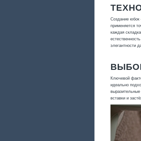
ТЕХНО
Создание юбок 
применяется то
каждая складка
естественность
элегантности д
ВЫБО
Ключевой факто
идеально подхо
выразительные 
вставки и заст