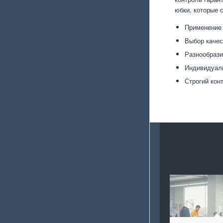
юбки, которые 
Применение 
Выбор качес
Разнообрази
Индивидуал
Строгий кон