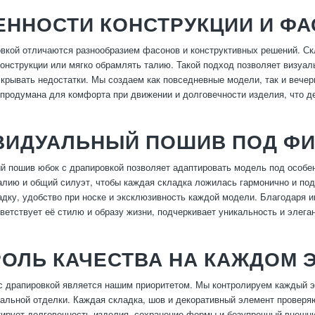
ЕННОСТИ КОНСТРУКЦИИ И Ф
вкой отличаются разнообразием фасонов и конструктивных решений. Ск
онструкции или мягко обрамлять талию. Такой подход позволяет визуал
скрывать недостатки. Мы создаем как повседневные модели, так и вечер
продумана для комфорта при движении и долговечности изделия, что д
ВИДУАЛЬНЫЙ ПОШИВ ПОД ФИ
 пошив юбок с драпировкой позволяет адаптировать модель под особе
алию и общий силуэт, чтобы каждая складка ложилась гармонично и под
дку, удобство при носке и эксклюзивность каждой модели. Благодаря 
ветствует её стилю и образу жизни, подчеркивает уникальность и элега
ОЛЬ КАЧЕСТВА НА КАЖДОМ 
с драпировкой является нашим приоритетом. Мы контролируем каждый эт
альной отделки. Каждая складка, шов и декоративный элемент проверя
тирует долговечность изделия, сохранение формы и безупречный внешни