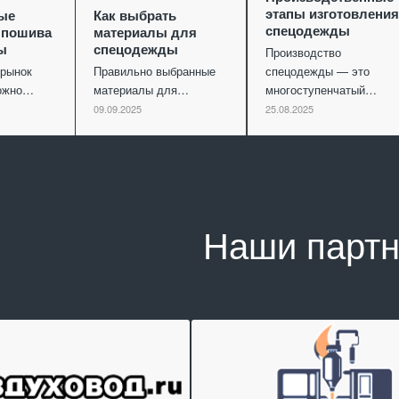
этапы изготовления
ые
Как выбрать
спецодежды
 пошива
материалы для
ы
спецодежды
Производство
рынок
Правильно выбранные
спецодежды — это
можно…
материалы для…
многоступенчатый…
09.09.2025
25.08.2025
Наши парт