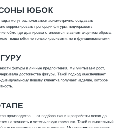
АСОНЫ ЮБОК
ладки могут располагаться асимметрично, создавать
ьно корректировать пропорции фигуры, подчеркивать
ние юбки, где драпировка становится главным акцентом образа.
елает наши юбки не только красивыми, но и функциональными.
ГУРУ
нности фигуры и личные предпочтения. Мы учитываем рост,
черкивала достоинства фигуры. Такой подход обеспечивает
индивидуальному пошиву клиентка получает изделие, которое
нтность.
ЭТАПЕ
ап производства — от подбора ткани и разработки лекал до
ются на точность и эстетическую гармонию. Такой внимательный
й вид на протяжении многих сезонов. Мы стремимся создавать