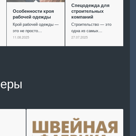
Спецодежда для
Особенности кроя
строительных
рабочей одежды
компаний
Крой рабочей одежды —
Строительство — это
это не просто…
одна из самых…
11.08.2025
27.07.2025
неры