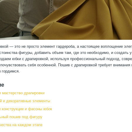
вкой — это не просто элемент гардероба, а настоящее воплощение элег
стоинства фигуры, добавить объем там, где это необходимо, и создать 
здаем юбки с драпировкой, используя профессиональный подход, совре
 почувствовать себя особенной. Пошив с драпировкой требует внимания к
 гордимся.
ие
и мастерство драпировки
й и декоративные элементы
 конструкции и фасоны юбок
ьный пошив под фигуру
чества на каждом этапе