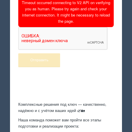
Timeout occurred connecting to V2 API on verifying
you as human. Please try again and check your
internet connection. It might be necessary to reload
the page.
Произведем работы
Комплексные решения под ключ — качественно,
надёжно и с учётом ваших идей 🌿🏡
Наша команда поможет вам пройти все этапы
подготовки и реализации проекта: