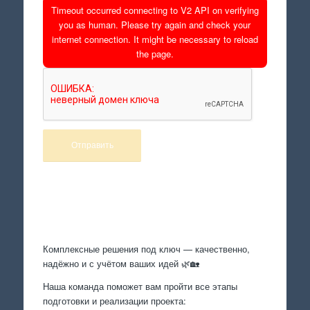
Timeout occurred connecting to V2 API on verifying
you as human. Please try again and check your
internet connection. It might be necessary to reload
the page.
Произведем работы
Комплексные решения под ключ — качественно,
надёжно и с учётом ваших идей 🌿🏡
Наша команда поможет вам пройти все этапы
подготовки и реализации проекта: