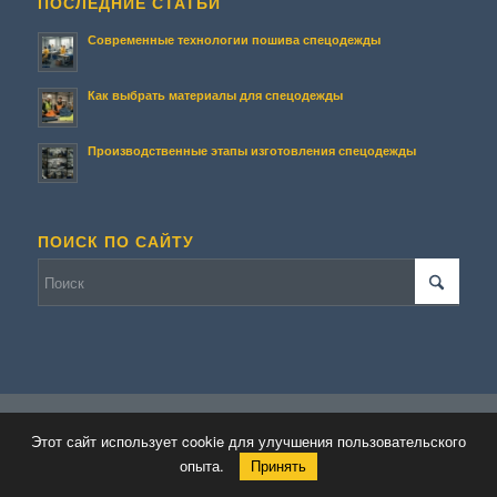
ПОСЛЕДНИЕ СТАТЬИ
Современные технологии пошива спецодежды
Как выбрать материалы для спецодежды
Производственные этапы изготовления спецодежды
ПОИСК ПО САЙТУ
© Копирайт - Террасирование.
Персональные данные
-
Enfold WordPress
Этот сайт использует cookie для улучшения пользовательского
Theme by Kriesi
опыта.
Принять