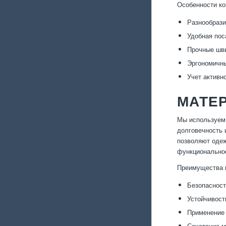
Особенности ко
Разнообрази
Удобная пос
Прочные швы
Эргономичны
Учет активн
МАТЕ
Мы используем 
долговечность 
позволяют одеж
функциональнос
Преимущества м
Безопасност
Устойчивость
Применение 
Сочетание м