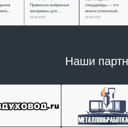
рынок
Правильно выбранные
спецодежды — это
можно…
материалы для…
многоступенчатый…
09.09.2025
25.08.2025
Наши парт