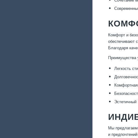
Современные
КОМФО
Комфорт и безо
обеспечивают с
Благодаря каче
Преимущества у
Легкость сти
Долговечнос
Комфортная 
Безопасност
Эстетичный 
ИНДИ
Мы предлагаем 
и предпочтений