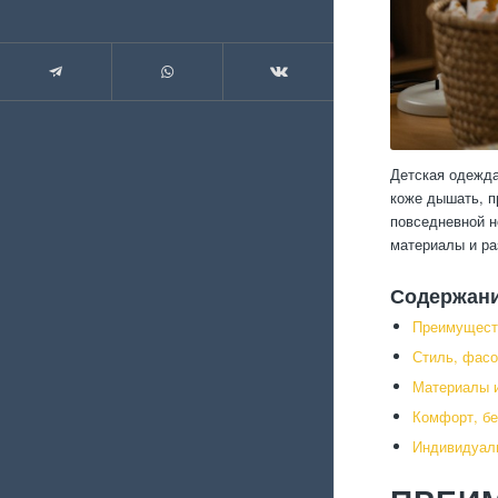
Детская одежда
коже дышать, п
повседневной н
материалы и ра
Содержан
Преимущест
Стиль, фасо
Материалы и
Комфорт, бе
Индивидуал