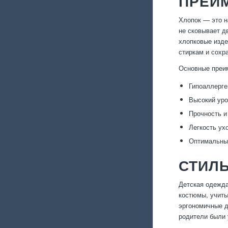
ПРЕИ
Хлопок — это н
не сковывает д
хлопковые изде
стиркам и сохр
Основные преи
Гипоаллерге
Высокий уро
Прочность и
Легкость ухо
Оптимальный
СТИЛЬ
Детская одежда
костюмы, учиты
эргономичные д
родители были 