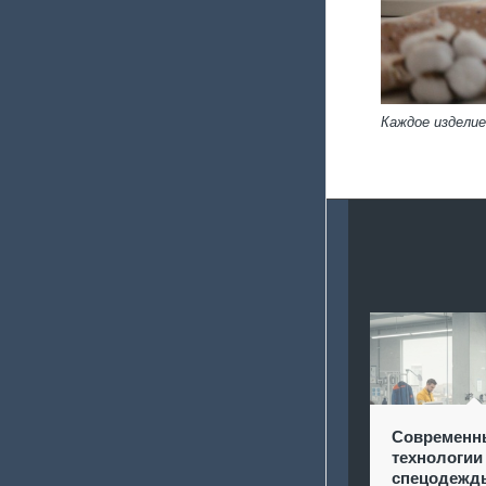
Каждое изделие
Современн
технологии
спецодежд