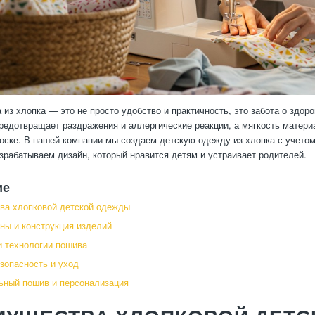
 из хлопка — это не просто удобство и практичность, это забота о здор
редотвращает раздражения и аллергические реакции, а мягкость матери
оске. В нашей компании мы создаем детскую одежду из хлопка с учето
зрабатываем дизайн, который нравится детям и устраивает родителей.
ие
ва хлопковой детской одежды
ны и конструкция изделий
 технологии пошива
зопасность и уход
ьный пошив и персонализация