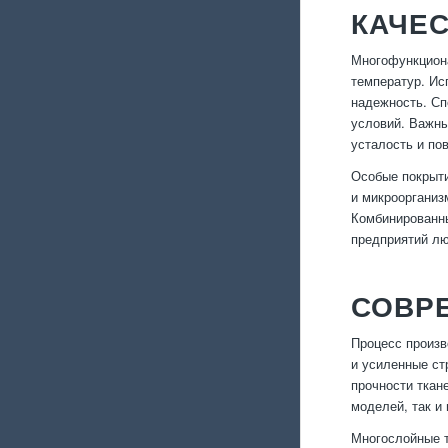
КАЧЕ
Многофункциона
температур. Ис
надежность. Сп
условий. Важны
усталость и по
Особые покрыти
и микроорганиз
Комбинированны
предприятий лю
СОВР
Процесс произв
и усиленные ст
прочности ткан
моделей, так и
Многослойные т