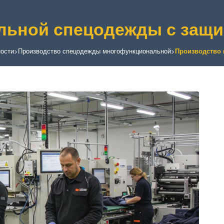
льной спецодежды с защ
ости
>
Производство спецодежды многофункциональной
>
Производство