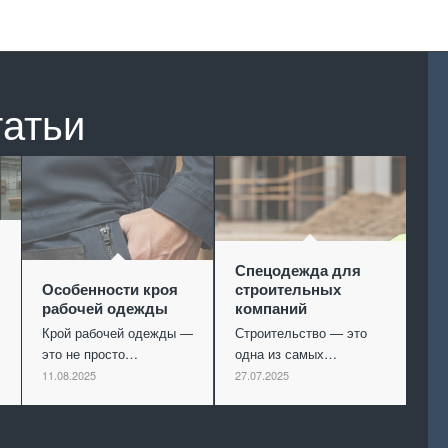
татьи
Спецодежда для
Особенности кроя
строительных
рабочей одежды
компаний
Крой рабочей одежды —
Строительство — это
это не просто…
одна из самых…
11.08.2025
27.07.2025