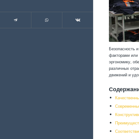
Безопасность и
факторами или 
эргономику, об
различных отра
движений и удо
Содержан
Качественны
Современные
Конструктив
Преимущест
Соответстви