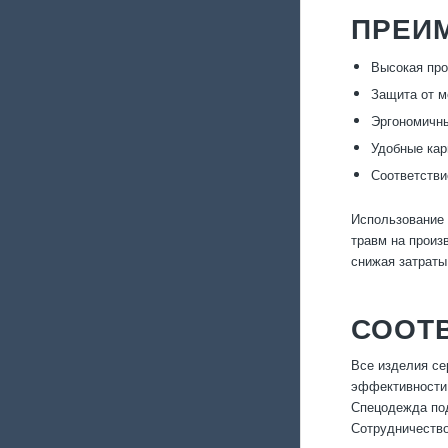
ПРЕИ
Высокая про
Защита от м
Эргономичны
Удобные ка
Соответстви
Использование 
травм на произ
снижая затраты
СООТВ
Все изделия се
эффективности 
Спецодежда под
Сотрудничество