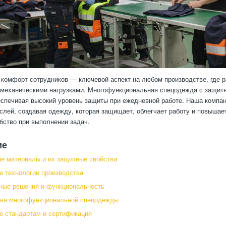
 комфорт сотрудников — ключевой аспект на любом производстве, где 
механическими нагрузками. Многофункциональная спецодежда с защитн
еспечивая высокий уровень защиты при ежедневной работе. Наша компа
слей, создавая одежду, которая защищает, облегчает работу и повышае
бство при выполнении задач.
ие
е материалы и их защитные свойства
 технологии производства
ные решения и функциональность
ва многофункциональной спецодежды
е стандартам и сертификация