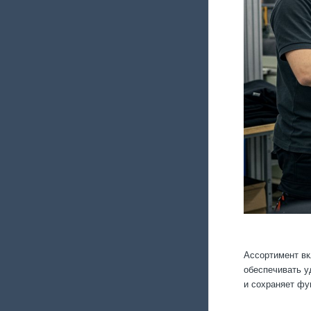
Ассортимент вк
обеспечивать у
и сохраняет фу