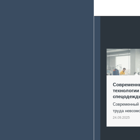
Современн
технологии
спецодежд
Современный 
труда невоз
24.09.2025