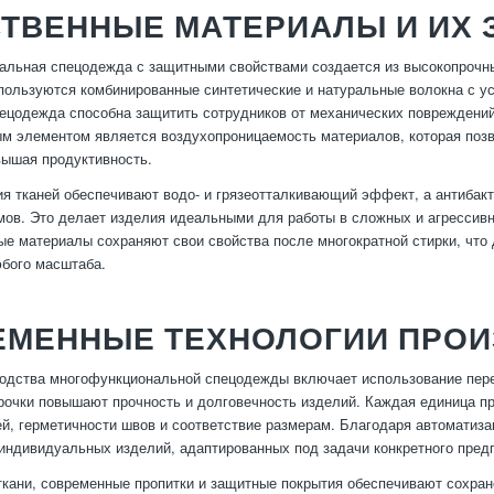
СТВЕННЫЕ МАТЕРИАЛЫ И ИХ
льная спецодежда с защитными свойствами создается из высокопрочных 
пользуются комбинированные синтетические и натуральные волокна с у
ецодежда способна защитить сотрудников от механических повреждений
м элементом является воздухопроницаемость материалов, которая поз
вышая продуктивность.
я тканей обеспечивают водо- и грязеотталкивающий эффект, а антибакт
мов. Это делает изделия идеальными для работы в сложных и агрессивн
е материалы сохраняют свои свойства после многократной стирки, что
бого масштаба.
ЕМЕННЫЕ ТЕХНОЛОГИИ ПРОИ
одства многофункциональной спецодежды включает использование перед
рочки повышают прочность и долговечность изделий. Каждая единица пр
ей, герметичности швов и соответствие размерам. Благодаря автоматиз
 индивидуальных изделий, адаптированных под задачи конкретного пред
кани, современные пропитки и защитные покрытия обеспечивают сохран