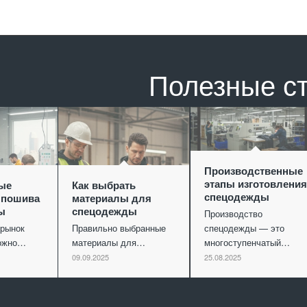
Полезные с
Производственные
этапы изготовления
ые
Как выбрать
спецодежды
 пошива
материалы для
ы
спецодежды
Производство
рынок
Правильно выбранные
спецодежды — это
можно…
материалы для…
многоступенчатый…
09.09.2025
25.08.2025