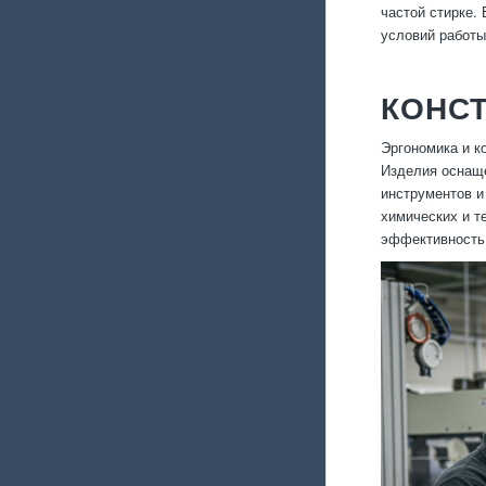
частой стирке.
условий работы
КОНС
Эргономика и к
Изделия оснаще
инструментов и
химических и т
эффективность 