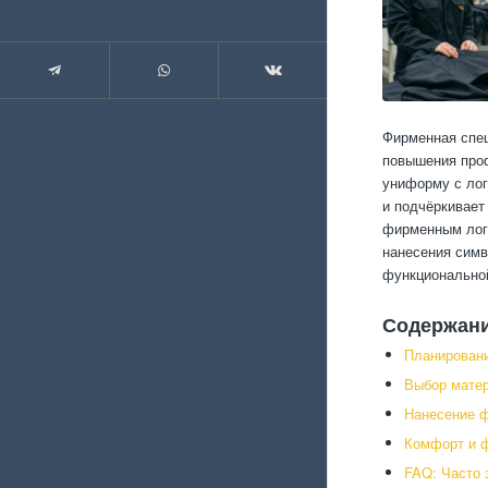
Фирменная спец
повышения проф
униформу с лог
и подчёркивает
фирменным лого
нанесения симв
функционально
Содержан
Планировани
Выбор матер
Нанесение ф
Комфорт и 
FAQ: Часто 