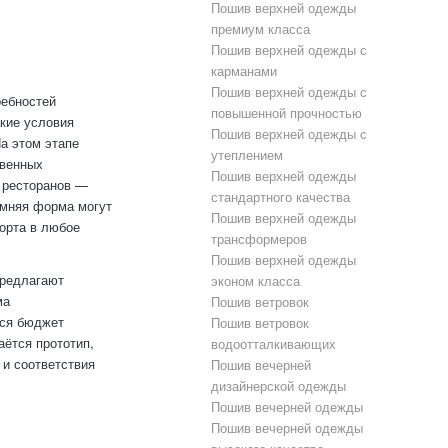
Пошив верхней одежды
премиум класса
Пошив верхней одежды с
карманами
Пошив верхней одежды с
ребностей
повышенной прочностью
акие условия
Пошив верхней одежды с
а этом этапе
утеплением
твенных
Пошив верхней одежды
и ресторанов —
стандартного качества
имняя форма могут
Пошив верхней одежды
орта в любое
трансформеров
Пошив верхней одежды
предлагают
эконом класса
ма
Пошив ветровок
тся бюджет
Пошив ветровок
аётся прототип,
водоотталкивающих
 и соответствия
Пошив вечерней
дизайнерской одежды
Пошив вечерней одежды
Пошив вечерней одежды