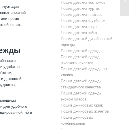
Пошив детских костюмов
сплуатации
Пошив детских курток
аняют внешний
Пошив детских платьев
 или промо-
Пошив детских футболок
ро обновлять
Пошив детских шорт
Пошив детских юбок
Пошив детской дизайнерской
одежды
дежды
Пошив детской одежды
Пошив детской одежды
рённости
высокого качества
и удобство
Пошив детской одежды из
тёжкам,
хлопка
й и дышащей,
Пошив детской одежды
рудников,
стандартного качества
Пошив детской одежды
эконом класса
ивающими
Пошив джинсовых брюк
и для удобного
Пошив джинсовых жилетов
ндированной, но и
Пошив джинсовых
комбинезонов