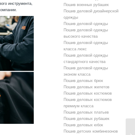
вого инструмента,
Пошив военных рубашек
компании.
Пошив деловой дизайнерской
одежды
Пошив деловой одежды
Пошив деловой одежды
высокого качества
Пошив деловой одежды
класса люкс
Пошив деловой одежды
стандартного качества
Пошив деловой одежды
эконом класса
Пошив деловых брюк
Пошив деловых жилетов
Пошив деловых костюмов
Пошив деловых костюмов
премиум класса
Пошив деловых платьев
Пошив деловых рубашек
Пошив деловых юбок
Пошив детских комбинезонов