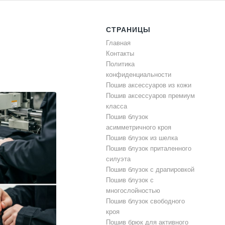
СТРАНИЦЫ
Главная
Контакты
Политика
конфиденциальности
Пошив аксессуаров из кожи
Пошив аксессуаров премиум
класса
Пошив блузок
асимметричного кроя
Пошив блузок из шелка
Пошив блузок приталенного
силуэта
Пошив блузок с драпировкой
Пошив блузок с
многослойностью
Пошив блузок свободного
кроя
Пошив брюк для активного