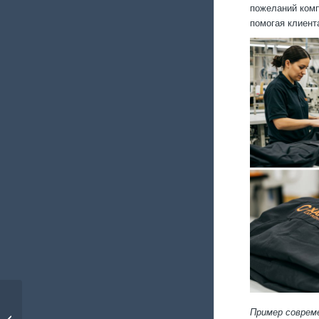
пожеланий комп
помогая клиент
Защитные костюмы
Пример соврем