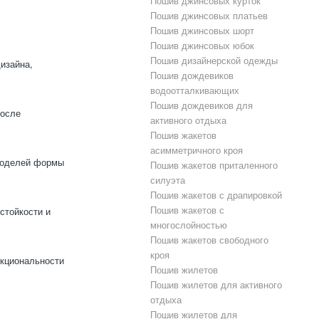
Пошив джинсовых курток
Пошив джинсовых платьев
Пошив джинсовых шорт
Пошив джинсовых юбок
Пошив дизайнерской одежды
изайна,
Пошив дождевиков
водоотталкивающих
Пошив дождевиков для
после
активного отдыха
Пошив жакетов
асимметричного кроя
моделей формы
Пошив жакетов приталенного
силуэта
Пошив жакетов с драпировкой
Пошив жакетов с
стойкости и
многослойностью
Пошив жакетов свободного
кроя
нкциональности
Пошив жилетов
Пошив жилетов для активного
отдыха
Пошив жилетов для