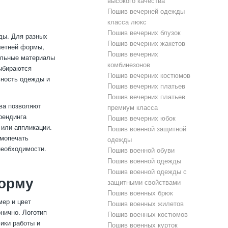
высокого качества
Пошив вечерней одежды
класса люкс
Пошив вечерних блузок
ды. Для разных
Пошив вечерних жакетов
летней формы,
Пошив вечерних
иальные материалы
комбинезонов
выбираются
Пошив вечерних костюмов
ьность одежды и
Пошив вечерних платьев
Пошив вечерних платьев
ва позволяют
премиум класса
рендинга
Пошив вечерних юбок
 или аппликации.
Пошив военной защитной
рмопечать
одежды
необходимости.
Пошив военной обуви
Пошив военной одежды
Пошив военной одежды с
форму
защитными свойствами
Пошив военных брюк
мер и цвет
Пошив военных жилетов
нично. Логотип
Пошив военных костюмов
фики работы и
Пошив военных курток