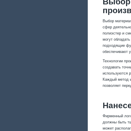
Выбор 
произ
Выбор материал
сфер деятельно
полиэстер и см
могут обладать
подходящие фур
обеспечивают у
Технологии про
создавать точн
используются р
Каждый метод и
позволяет пере
Нанесе
Фирменный лого
должны быть тщ
может располаг