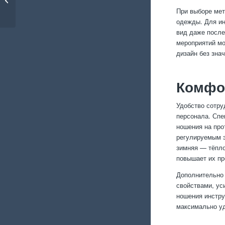
для пожарных
При выборе мет
одежды. Для ин
вид даже после
мероприятий мо
дизайн без зна
Комфо
Удобство сотру
персонала. Спе
ношения на про
регулируемым э
зимняя — тёпло
повышает их пр
Дополнительно 
свойствами, ус
ношения инстру
максимально уд