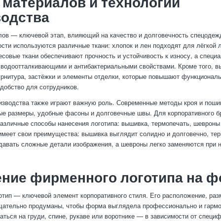
материалов и технологий
водства
ов — ключевой этап, влияющий на качество и долговечность спецодеж
сти используются различные ткани: хлопок и лен подходят для лёгкой 
есовые ткани обеспечивают прочность и устойчивость к износу, а спец
 водоотталкивающими и антибактериальными свойствами. Кроме того, 
нитура, застёжки и элементы отделки, которые повышают функционал
добство для сотрудников.
изводства также играют важную роль. Современные методы кроя и поши
ые размеры, удобные фасоны и долговечные швы. Для корпоративного б
азличные способы нанесения логотипа: вышивка, термопечать, шевроны
меет свои преимущества: вышивка выглядит солидно и долговечно, те
давать сложные детали изображения, а шевроны легко заменяются при 
ние фирменного логотипа на 
тип — ключевой элемент корпоративного стиля. Его расположение, раз
ательно продуманы, чтобы форма выглядела профессионально и гармо
аться на груди, спине, рукаве или воротнике — в зависимости от специ