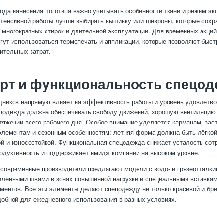
ода нанесения логотипа важно учитывать особенности ткани и режим эк
тенсивной работы лучше выбирать вышивку или шевроны, которые сохр
 многократных стирок и длительной эксплуатации. Для временных акций
гут использоваться термопечать и аппликации, которые позволяют быст
чительных затрат.
рт и функциональность спецо
дников напрямую влияет на эффективность работы и уровень удовлетво
цодежда должна обеспечивать свободу движений, хорошую вентиляцию 
тяжении всего рабочего дня. Особое внимание уделяется карманам, зас
лементам и сезонным особенностям: летняя форма должна быть лёгко
й и износостойкой. Функциональная спецодежда снижает усталость сот
одуктивность и поддерживает имидж компании на высоком уровне.
современные производители предлагают модели с водо- и грязеотталк
иленными швами в зонах повышенной нагрузки и специальными вставкам
ментов. Все эти элементы делают спецодежду не только красивой и бре
обной для ежедневного использования в разных условиях.