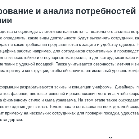
ование и анализ потребностей
нии
одства спецодежды с логотипом начинается с тщательного анализа пот
о определить, какие виды деятельности будут выполнять сотрудники, к
дают и какие требования предъявляются к защите и удобству одежды. Н
ецифика работы: например, для сотрудников строительных и производс
жны износостойкие и огнеупорные материалы, а для сотрудников кафе 
е ткани с удобной посадкой. Также учитывается сезонность: летняя и з
 материалу и конструкции, чтобы обеспечить оптимальный уровень комф
формации разрабатываются эскизы и концепции униформы. Дизайнеры 
антов фасонов, цветовых решений и расположения логотипа, чтобы фор
а фирменному стилю и была узнаваема. На этом этапе также обсуждае
чество единиц для заказа. Только после согласования всех деталей созд
ит примерку на нескольких сотрудниках для проверки посадки, удобства
стандартам.