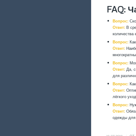
FAQ: Ч
Вопрос:
Ско
Ответ:
В сре
количества 
Вопрос:
Как
Ответ:
Наибо
многократны
Вопрос:
Мож
Ответ:
Да, с
для различн
Вопрос:
Как
Ответ:
Оптим
лёгкого ухо
Вопрос:
Нуж
Ответ:
Обяза
одежды для 
/
18.07.2018
ОТ