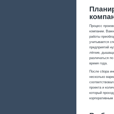
Планир
компа
Процесс произв
компании. Важн
работы преобла
учитывается сп
предприятий ну
лёгкие, дышащи
различаться по
время года.
После сбора ин
несколько вари
соответствовал
проекта и коли
который проход
корпоративным 