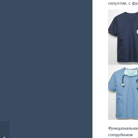
силуэтом, с фу
Функциональна
сотрудников
Особенности пошива