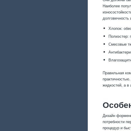
Наиболее попул
износостойкост
долговечность 
Хлопок: обе
Полиэстер: 
Смесовые тк
Антибактери
Влагозащитн
Правильная ко
практичностью.
жидкостей, а в
Особен
Дизайн формен
потребности пе
процедур и быс