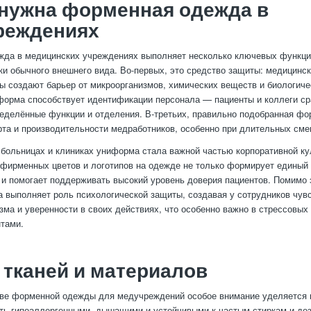
нужна форменная одежда в
реждениях
да в медицинских учреждениях выполняет несколько ключевых функци
ки обычного внешнего вида. Во-первых, это средство защиты: медицинск
ы создают барьер от микроорганизмов, химических веществ и биологиче
форма способствует идентификации персонала — пациенты и коллеги сра
ределённые функции и отделения. В-третьих, правильно подобранная ф
та и производительности медработников, особенно при длительных сме
больницах и клиниках униформа стала важной частью корпоративной ку
фирменных цветов и логотипов на одежде не только формирует единый
 и помогает поддерживать высокий уровень доверия пациентов. Помимо 
 выполняет роль психологической защиты, создавая у сотрудников чув
ма и уверенности в своих действиях, что особенно важно в стрессовых 
нтами.
тканей и материалов
ве форменной одежды для медучреждений особое внимание уделяется 
ь гипоаллергенными, дышащими и устойчивыми к частым стиркам и де