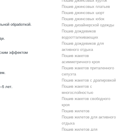
Пошив джинсовых курток
Пошив джинсовых платьев
Пошив джинсовых шорт
Пошив джинсовых юбок
льной обработкой.
Пошив дизайнерской одежды
Пошив дождевиков
водоотталкивающих
де.
Пошив дождевиков для
активного отдыха
еским эффектом
Пошив жакетов
асимметричного кроя
Пошив жакетов приталенного
ем.
силуэта
Пошив жакетов с драпировкой
Пошив жакетов с
–5 лет.
многослойностью
Пошив жакетов свободного
кроя
Пошив жилетов
Пошив жилетов для активного
отдыха
Пошив жилетов для