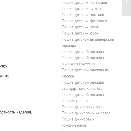
Пошив детских костюмов
Пошив детских курток
Пошив детских платьев
Пошив детских футболок
Пошив детских шорт
Пошив детских юбок
Пошив детской дизайнерской
одежды
Пошив детской одежды
Пошив детской одежды
высокого качества
оду:
Пошив детской одежды из
дств;
хлопка
Пошив детской одежды
стандартного качества
Пошив детской одежды
эконом класса
Пошив джинсовых брюк
остность изделия,
Пошив джинсовых жилетов
Пошив джинсовых
комбинезонов