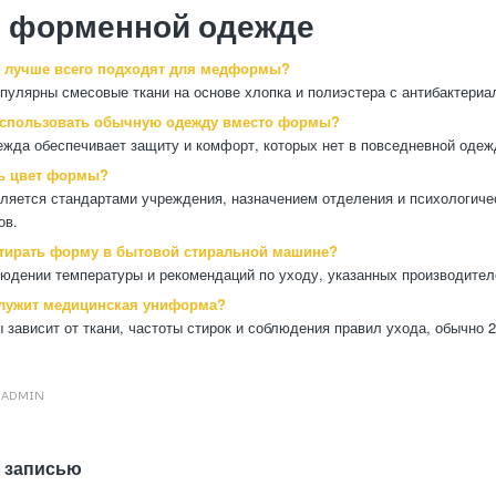
о форменной одежде
и лучше всего подходят для медформы?
пулярны смесовые ткани на основе хлопка и полиэстера с антибактериа
спользовать обычную одежду вместо формы?
ежда обеспечивает защиту и комфорт, которых нет в повседневной одеж
ь цвет формы?
ляется стандартами учреждения, назначением отделения и психологич
ов.
тирать форму в бытовой стиральной машине?
людении температуры и рекомендаций по уходу, указанных производител
служит медицинская униформа?
 зависит от ткани, частоты стирок и соблюдения правил ухода, обычно 2
Т
ADMIN
 записью