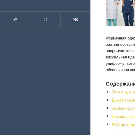
Форменная одеж
важная составл
напрямую завис
визуальная иде
униформу, кото
обеспечивая ко
Содержан
Зачем нужн
Выбор ткане
Особенности
Правильный
FAQ по фор