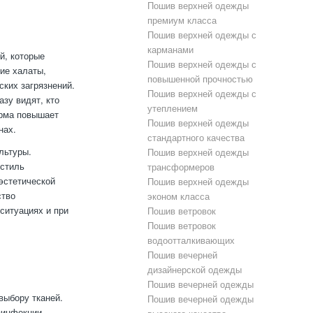
Пошив верхней одежды
премиум класса
Пошив верхней одежды с
карманами
й, которые
Пошив верхней одежды с
ие халаты,
повышенной прочностью
ских загрязнений.
Пошив верхней одежды с
зу видят, кто
утеплением
орма повышает
Пошив верхней одежды
нах.
стандартного качества
льтуры.
Пошив верхней одежды
 стиль
трансформеров
эстетической
Пошив верхней одежды
ство
эконом класса
ситуациях и при
Пошив ветровок
Пошив ветровок
водоотталкивающих
Пошив вечерней
дизайнерской одежды
Пошив вечерней одежды
выбору тканей.
Пошив вечерней одежды
зинфекции.