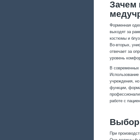
Зачем 
медуч
Форменная одеж
выходят за рам
костюмы и блуз
Во-вторых, уни
отвечает за оп
уровень комфор
В современных 
Использование 
учреждения, но
функции, форма
профессионализ
работе с пацие
Выбор 
При производст
Они должны быт