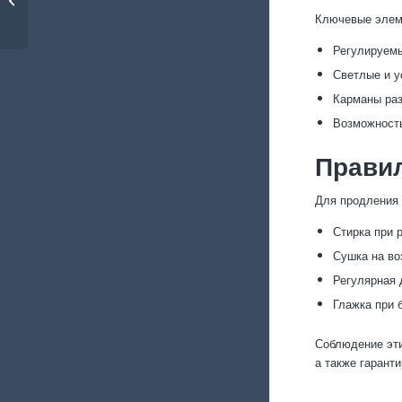
перчаток для рабочих
Ключевые элем
Регулируемы
Светлые и у
Карманы раз
Возможность
Прави
Для продления
Стирка при 
Сушка на во
Регулярная 
Глажка при 
Соблюдение эти
а также гарант