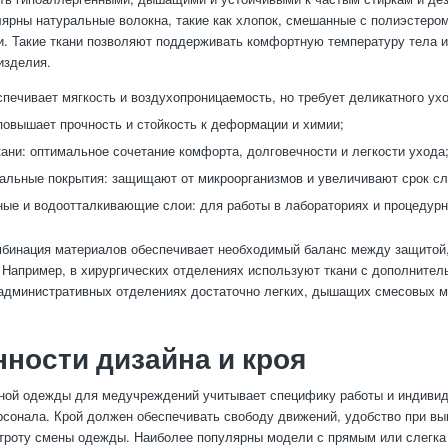
ярны натуральные волокна, такие как хлопок, смешанные с полиэстеро
и. Такие ткани позволяют поддерживать комфортную температуру тела 
изделия.
спечивает мягкость и воздухопроницаемость, но требует деликатного ух
повышает прочность и стойкость к деформации и химии;
ани: оптимальное сочетание комфорта, долговечности и легкости ухода
альные покрытия: защищают от микроорганизмов и увеличивают срок с
ые и водоотталкивающие слои: для работы в лабораториях и процедурн
мбинация материалов обеспечивает необходимый баланс между защитой
 Например, в хирургических отделениях используют ткани с дополнител
 административных отделениях достаточно легких, дышащих смесовых м
ности дизайна и кроя
ной одежды для медучреждений учитывает специфику работы и индиви
рсонала. Крой должен обеспечивать свободу движений, удобство при в
троту смены одежды. Наиболее популярны модели с прямым или слегк