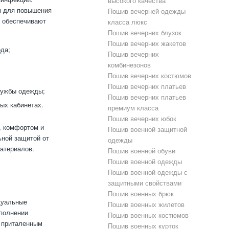
высокого качества
м для повышения
Пошив вечерней одежды
и обеспечивают
класса люкс
Пошив вечерних блузок
Пошив вечерних жакетов
ода;
Пошив вечерних
комбинезонов
Пошив вечерних костюмов
;
Пошив вечерних платьев
лужбы одежды;
Пошив вечерних платьев
ых кабинетах.
премиум класса
Пошив вечерних юбок
, комфортом и
Пошив военной защитной
ьной защитой от
одежды
атериалов.
Пошив военной обуви
Пошив военной одежды
Пошив военной одежды с
защитными свойствами
Пошив военных брюк
дуальные
Пошив военных жилетов
ыполнении
Пошив военных костюмов
а приталенным
Пошив военных курток