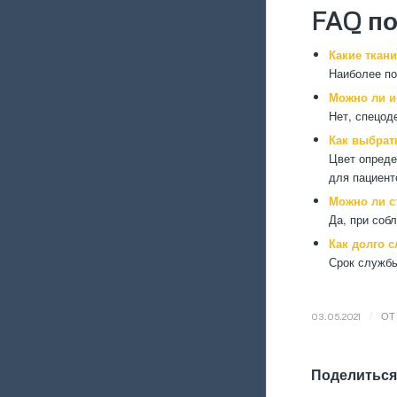
FAQ п
Какие ткан
Наиболее по
Можно ли и
Нет, спецод
Как выбрат
Цвет опреде
для пациент
Можно ли с
Да, при соб
Как долго 
Срок службы
/
03.05.2021
О
Поделиться